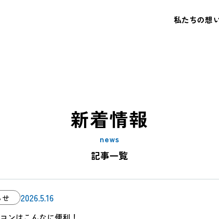
ージ目 (3ページ中) - 株式
私たちの想
新着情報
news
記事一覧
2026.5.16
らせ
コンはこんなに便利！