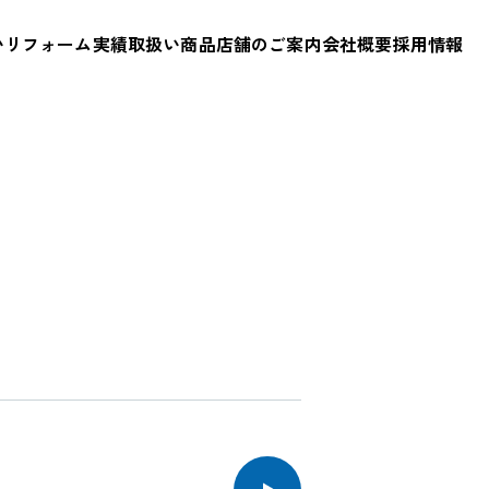
会社エム・ワイ・ジー｜大阪ガスサ
い
リフォーム実績
取扱い商品
店舗のご案内
会社概要
採用情報